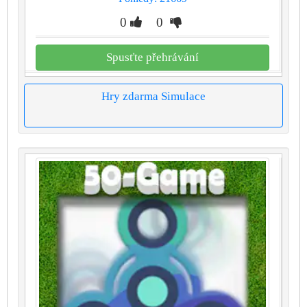
0
0
Spusťte přehrávání
Hry zdarma Simulace