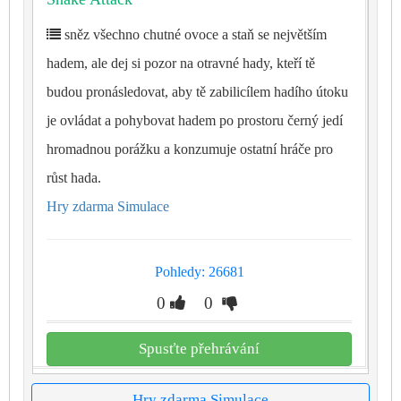
sněz všechno chutné ovoce a staň se největším
hadem, ale dej si pozor na otravné hady, kteří tě
budou pronásledovat, aby tě zabilicílem hadího útoku
je ovládat a pohybovat hadem po prostoru černý jedí
hromadnou porážku a konzumuje ostatní hráče pro
růst hada.
Hry zdarma Simulace
Pohledy: 26681
0
0
Spusťte přehrávání
Hry zdarma Simulace