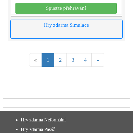
Spusťte přehrávání
Hry zdarma Simulace
«
1
2
3
4
»
Hry zdarma Neformální
Hry zdarma Pasáž