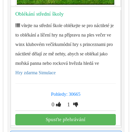
Oblékání střední školy
vítejte na střední škole oblékejte se pro náctileté je
to oblékání a líčení hry na přípravu na ples večer ve
winx klubovém večírkumódní hry s princeznami pro
náctileté dělají ze mě nehty, abych se oblékal jako
mořská panna nebo rocková hvězda hledá ve
Hry zdarma Simulace
Pohledy: 30665
0
1
Spusťte přehrávání