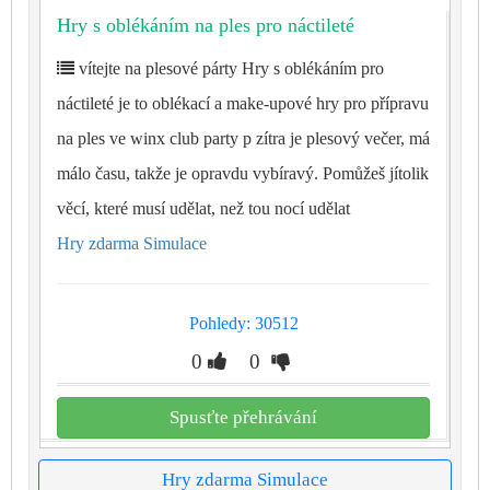
Hry s oblékáním na ples pro náctileté
vítejte na plesové párty Hry s oblékáním pro
náctileté je to oblékací a make-upové hry pro přípravu
na ples ve winx club party p zítra je plesový večer, má
málo času, takže je opravdu vybíravý. Pomůžeš jítolik
věcí, které musí udělat, než tou nocí udělat
Hry zdarma Simulace
Pohledy: 30512
0
0
Spusťte přehrávání
Hry zdarma Simulace