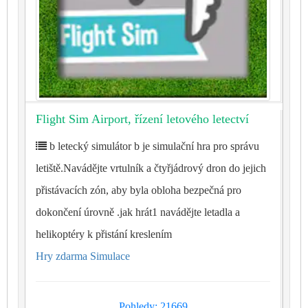
Flight Sim Airport, řízení letového letectví
b letecký simulátor b je simulační hra pro správu
letiště.Navádějte vrtulník a čtyřjádrový dron do jejich
přistávacích zón, aby byla obloha bezpečná pro
dokončení úrovně .jak hrát1 navádějte letadla a
helikoptéry k přistání kreslením
Hry zdarma Simulace
Pohledy: 21669