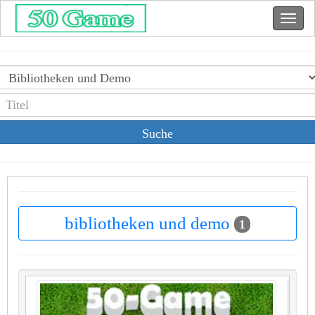
Suche
bibliotheken und demo
1