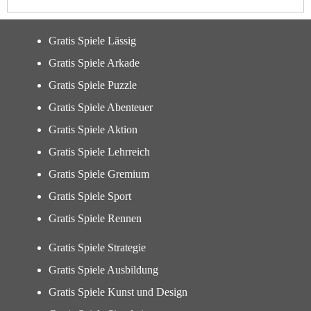
Gratis Spiele Lässig
Gratis Spiele Arkade
Gratis Spiele Puzzle
Gratis Spiele Abenteuer
Gratis Spiele Aktion
Gratis Spiele Lehrreich
Gratis Spiele Gremium
Gratis Spiele Sport
Gratis Spiele Rennen
Gratis Spiele Strategie
Gratis Spiele Ausbildung
Gratis Spiele Kunst und Design