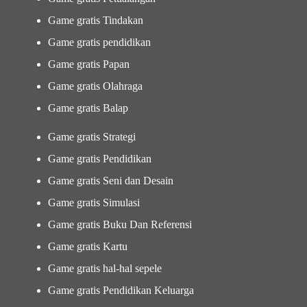
Game gratis Tindakan
Game gratis pendidikan
Game gratis Papan
Game gratis Olahraga
Game gratis Balap
Game gratis Strategi
Game gratis Pendidikan
Game gratis Seni dan Desain
Game gratis Simulasi
Game gratis Buku Dan Referensi
Game gratis Kartu
Game gratis hal-hal sepele
Game gratis Pendidikan Keluarga