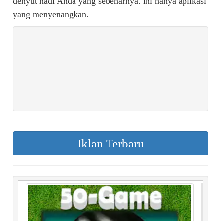
denyut nadi Anda yang sebenarnya. ini hanya aplikasi
yang menyenangkan.
Iklan Terbaru