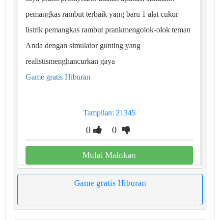
pemangkas rambut terbaik yang baru 1 alat cukur
listrik pemangkas rambut prankmengolok-olok teman
Anda dengan simulator gunting yang
realistismenghancurkan gaya
Game gratis Hiburan
Tampilan: 21345
0
0
Mulai Mainkan
Game gratis Hiburan