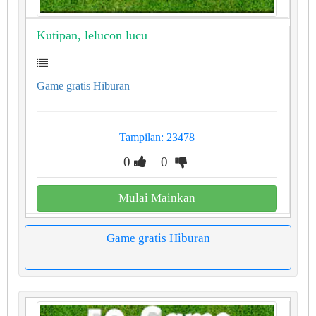
Kutipan, lelucon lucu
Game gratis Hiburan
Tampilan: 23478
0
0
Mulai Mainkan
Game gratis Hiburan