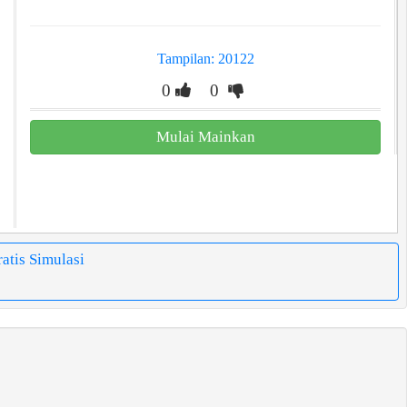
Tampilan: 20122
0
0
Mulai Mainkan
atis Simulasi